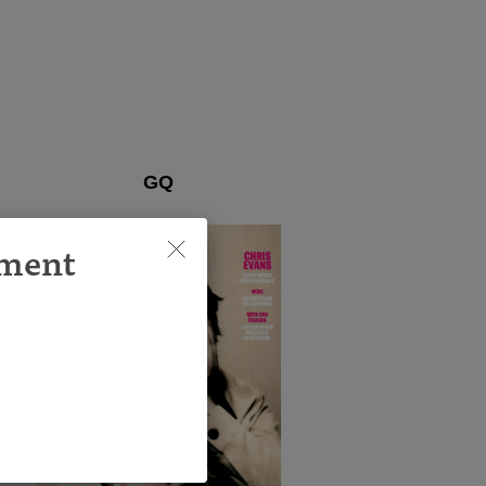
GQ
ement