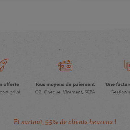
n offerte
Tous moyens de paiement
Une factur
port privé
CB, Chèque, Virement, SEPA
Gestion s
E
t
s
u
r
t
o
u
t
,
9
5
%
d
e
c
l
i
e
n
t
s
h
e
u
r
e
u
x
!