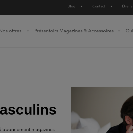
Blog
•
Contact
•
Être r
Nos offres
Présentoirs Magazines & Accessoires
Qu
asculins
re d'abonnement magazines