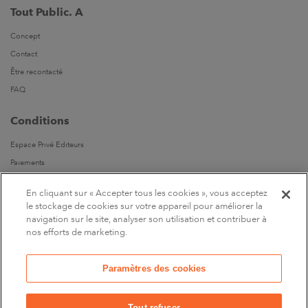
Tout Public. A
Concept
Contact
Être recontacté
FAQ
Conditions
Espace Privé Editeurs
Paiements
Livraisons
En cliquant sur « Accepter tous les cookies », vous acceptez
Parrainages
le stockage de cookies sur votre appareil pour améliorer la
navigation sur le site, analyser son utilisation et contribuer à
Suivez-nous
nos efforts de marketing.
Sur Facebook
Paramètres des cookies
Marchand approuvé par la Société des Avis Garantis,
cliquez ici
pour vérifier
.
Tout refuser