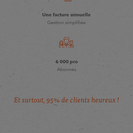
Une facture annuelle
Gestion simplifiée
6 000 pro
Abonnés
E
t
s
u
r
t
o
u
t
,
9
5
%
d
e
c
l
i
e
n
t
s
h
e
u
r
e
u
x
!