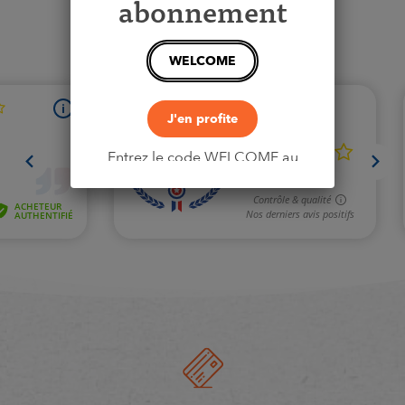
abonnement
Quantité
WELCOME
J'en profite
Entrez le code WELCOME au
moment du paiement