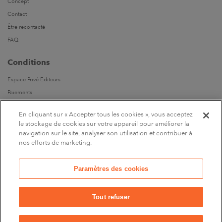
Concept
Contact
Être recontacté
FAQ
Conditions
Espace Privé Editeurs
Paiements
Livraisons
En cliquant sur « Accepter tous les cookies », vous acceptez
Parrainages
le stockage de cookies sur votre appareil pour améliorer la
navigation sur le site, analyser son utilisation et contribuer à
Suivez-nous
nos efforts de marketing.
Sur Facebook
Paramètres des cookies
Marchand approuvé par la Société des Avis Garantis,
cliquez ici
pour vérifier
.
Tout refuser
8
8
/10
/10
38 avis
38 avis