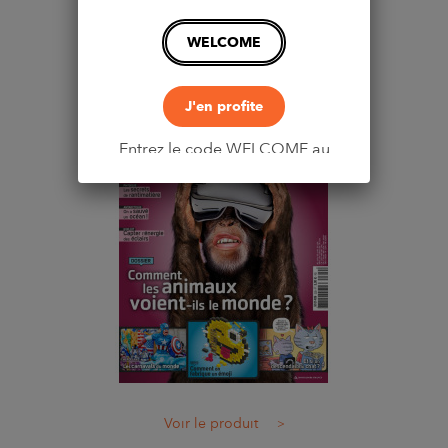
WELCOME
Voir le produit
>
Science & vie junior
J'en profite
Entrez le code WELCOME au
moment du paiement
Voir le produit
>