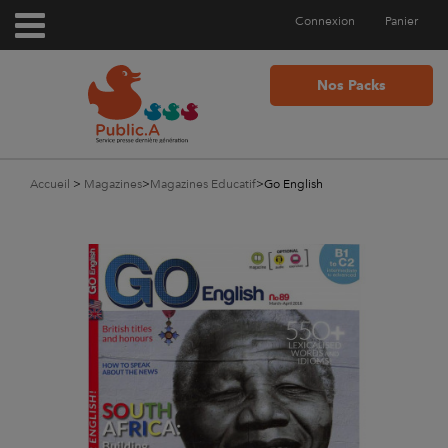
Connexion
Panier
Nos Packs
Accueil
>
Magazines
>
Magazines Educatif
>
Go English