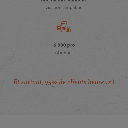
Gestion simplifiée
6 000 pro
Abonnés
E
t
s
u
r
t
o
u
t
,
9
5
%
d
e
c
l
i
e
n
t
s
h
e
u
r
e
u
x
!