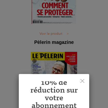
Voir le produit
>
Pèlerin magazine
10% de
réduction sur
votre
abonnement