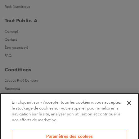
Pack Numérique
Tout Public. A
Concept
Contact
Être recontacté
FAQ
Conditions
Espace Privé Editeurs
Paiements
Livraisons
En cliquant sur « Accepter tous les cookies », vous acceptez
Parrainages
le stockage de cookies sur votre appareil pour améliorer la
navigation sur le site, analyser son utilisation et contribuer à
Suivez-nous
nos efforts de marketing.
Sur Facebook
Paramètres des cookies