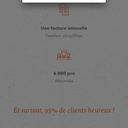
Une facture annuelle
Gestion simplifiée
6 000 pro
Abonnés
E
t
s
u
r
t
o
u
t
,
9
5
%
d
e
c
l
i
e
n
t
s
h
e
u
r
e
u
x
!