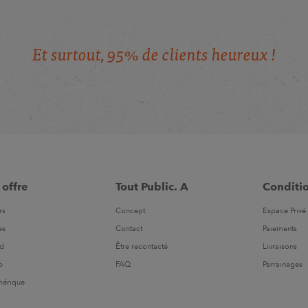
E
t
s
u
r
t
o
u
t
,
9
5
%
d
e
c
l
i
e
n
t
s
h
e
u
r
e
u
x
!
 offre
Tout Public. A
Conditi
rs
Concept
Espace Privé 
es
Contact
Paiements
ld
Être recontacté
Livraisons
b
FAQ
Parrainages
mérique