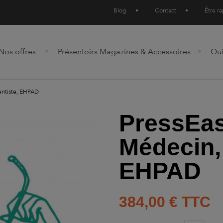
Blog
•
Contact
•
Être r
Nos offres
Présentoirs Magazines & Accessoires
Qu
entiste, EHPAD
PressEas
Médecin,
EHPAD
384,00 €
TTC