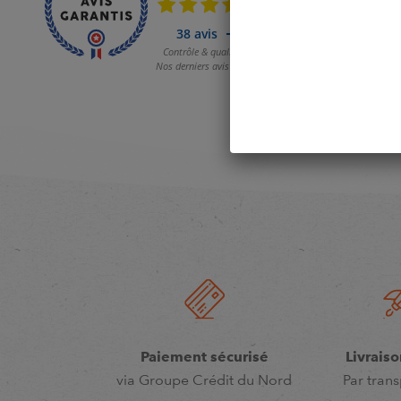
Paiement sécurisé
Livraiso
via Groupe Crédit du Nord
Par trans