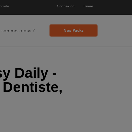
appelé
Connexion
Panier
i sommes-nous ?
Nos Packs
y Daily -
 Dentiste,