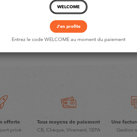
WELCOME
J'en profite
Entrez le code WELCOME au moment du paiement
n offerte
Tous moyens de paiement
Une factur
port privé
CB, Chèque, Virement, SEPA
Gestion s