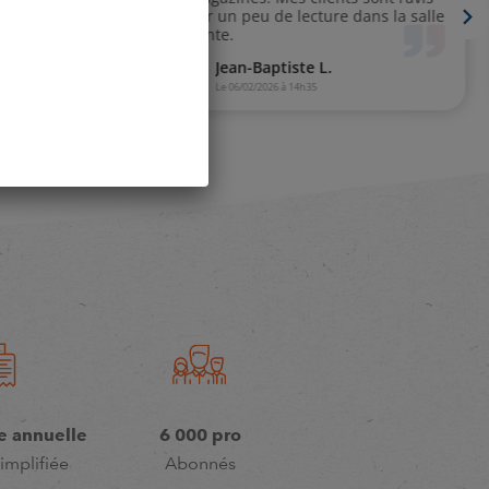
e annuelle
6 000 pro
implifiée
Abonnés