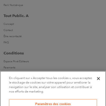
Pack Numérique
Tout Public. A
Concept
Contact
Être recontacté
FAQ
Conditions
Espace Privé Editeurs
Paiements
Livraisons
En cliquant sur « Accepter tous les cookies », vous acceptez
Parrainages
le stockage de cookies sur votre appareil pour améliorer la
navigation sur le site, analyser son utilisation et contribuer à
Suivez-nous
nos efforts de marketing.
Sur Facebook
Paramètres des cookies