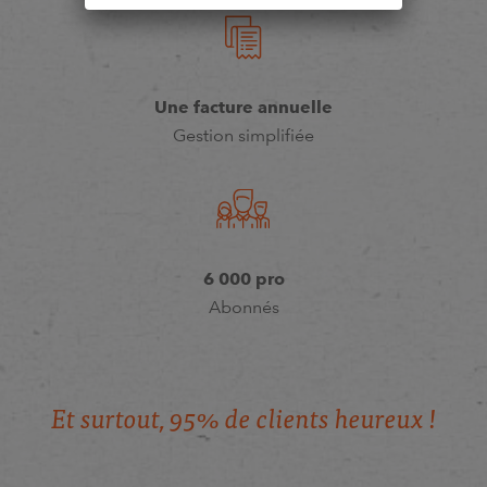
Une facture annuelle
Gestion simplifiée
6 000 pro
Abonnés
E
t
s
u
r
t
o
u
t
,
9
5
%
d
e
c
l
i
e
n
t
s
h
e
u
r
e
u
x
!