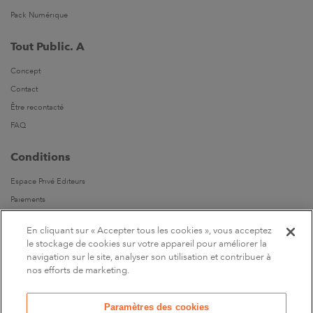
Pack Numérique
Tout Public. A
Concept
Contact
Être recontacté
FAQ
Conditions
Espace Privé Editeurs
Paiements
Livraisons
En cliquant sur « Accepter tous les cookies », vous acceptez
Parrainages
le stockage de cookies sur votre appareil pour améliorer la
navigation sur le site, analyser son utilisation et contribuer à
Suivez-nous
nos efforts de marketing.
Sur Facebook
Paramètres des cookies