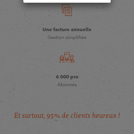
Une facture annuelle
Gestion simplifiée
6 000 pro
Abonnés
E
t
s
u
r
t
o
u
t
,
9
5
%
d
e
c
l
i
e
n
t
s
h
e
u
r
e
u
x
!