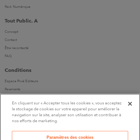
Pack Numérique
Tout Public. A
Concept
Contact
Être recontacté
FAQ
Conditions
Espace Privé Editeurs
Paiements
Livraisons
En cliquant sur « Accepter tous les cookies », vous acceptez
Parrainages
le stockage de cookies sur votre appareil pour améliorer la
navigation sur le site, analyser son utilisation et contribuer à
Suivez-nous
nos efforts de marketing.
Sur Facebook
Paramètres des cookies