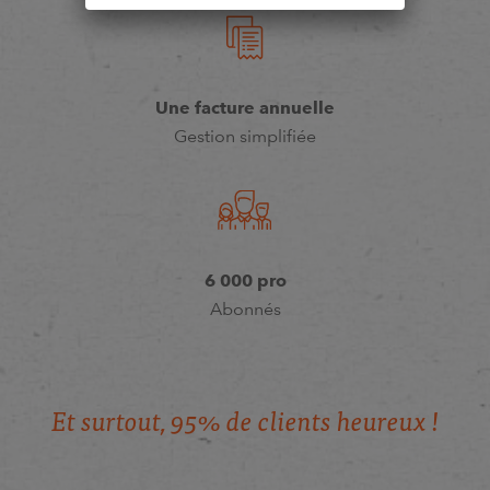
Une facture annuelle
Gestion simplifiée
6 000 pro
Abonnés
E
t
s
u
r
t
o
u
t
,
9
5
%
d
e
c
l
i
e
n
t
s
h
e
u
r
e
u
x
!