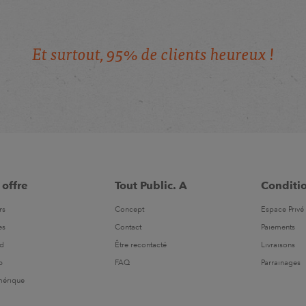
E
t
s
u
r
t
o
u
t
,
9
5
%
d
e
c
l
i
e
n
t
s
h
e
u
r
e
u
x
!
 offre
Tout Public. A
Conditi
rs
Concept
Espace Privé 
es
Contact
Paiements
ld
Être recontacté
Livraisons
b
FAQ
Parrainages
mérique