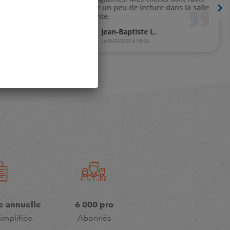
e annuelle
6 000 pro
implifiée
Abonnés