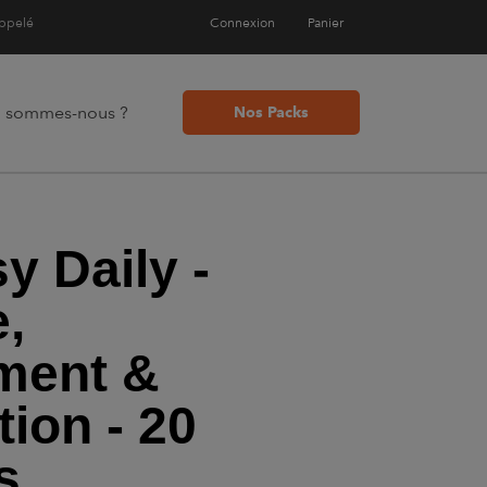
appelé
Connexion
Panier
i sommes-nous ?
Nos Packs
y Daily -
e,
ment &
ion - 20
s