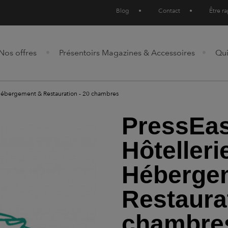
Blog
•
Contact
•
Être r
Nos offres
Présentoirs Magazines & Accessoires
Qu
, Hébergement & Restauration - 20 chambres
PressEas
Hôtelleri
Héberge
Restaurat
chambre