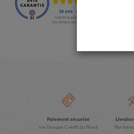
Paiement sécurisé
Livraiso
via Groupe Crédit du Nord
Par trans