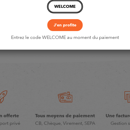
WELCOME
J'en profite
Entrez le code WELCOME au moment du paiement
n offerte
Tous moyens de paiement
Une factur
port privé
CB, Chèque, Virement, SEPA
Gestion s