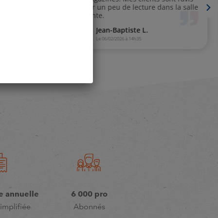
e annuelle
6 000 pro
implifiée
Abonnés