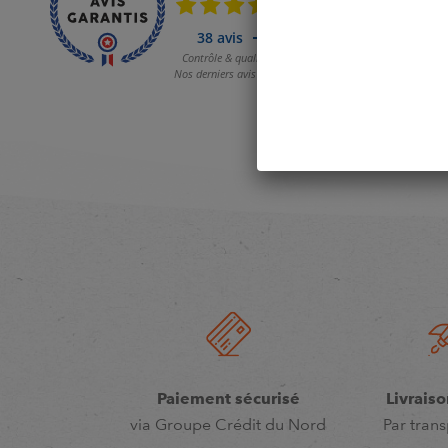
Paiement sécurisé
Livraiso
via Groupe Crédit du Nord
Par trans