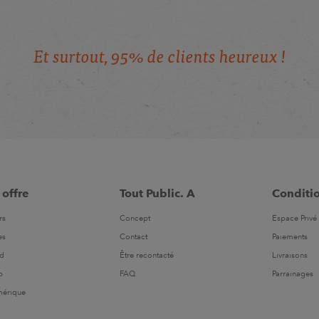
E
t
s
u
r
t
o
u
t
,
9
5
%
d
e
c
l
i
e
n
t
s
h
e
u
r
e
u
x
!
 offre
Tout Public. A
Conditi
rs
Concept
Espace Privé 
es
Contact
Paiements
ld
Être recontacté
Livraisons
b
FAQ
Parrainages
mérique