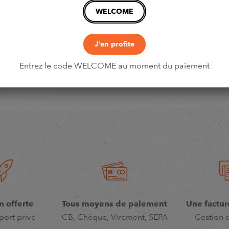
WELCOME
J'en profite
Entrez le code WELCOME au moment du paiement
n offerte
Tous moyens de paiement
Une factur
port privé
CB, Chèque, Virement, SEPA
Gestion s