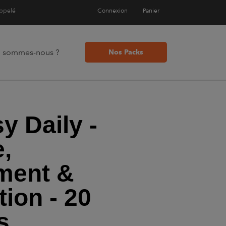
appelé
Connexion
Panier
i sommes-nous ?
Nos Packs
y Daily -
e,
ment &
ion - 20
s