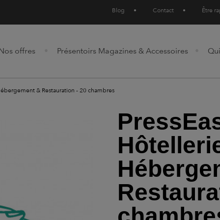
Blog
•
Contact
•
Être r
Nos offres
Présentoirs Magazines & Accessoires
Qu
, Hébergement & Restauration - 20 chambres
PressEas
Hôtelleri
Héberge
Restaurat
chambre