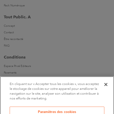
Pack Numérique
Tout Public. A
Concept
Contact
Être recontacté
FAQ
Conditions
Espace Privé Editeurs
Paiements
Livraisons
En cliquant sur « Accepter tous les cookies », vous acceptez
Parrainages
le stockage de cookies sur votre appareil pour améliorer la
navigation sur le site, analyser son utilisation et contribuer à
Suivez-nous
nos efforts de marketing.
Sur Facebook
Paramètres des cookies