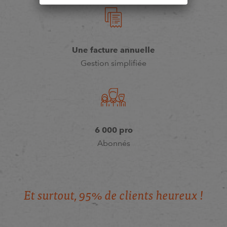
Une facture annuelle
Gestion simplifiée
6 000 pro
Abonnés
E
t
s
u
r
t
o
u
t
,
9
5
%
d
e
c
l
i
e
n
t
s
h
e
u
r
e
u
x
!