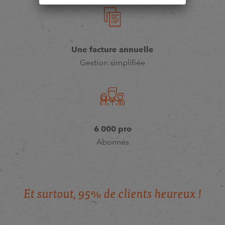
Une facture annuelle
Gestion simplifiée
6 000 pro
Abonnés
E
t
s
u
r
t
o
u
t
,
9
5
%
d
e
c
l
i
e
n
t
s
h
e
u
r
e
u
x
!