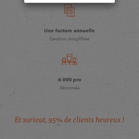
Une facture annuelle
Gestion simplifiée
6 000 pro
Abonnés
E
t
s
u
r
t
o
u
t
,
9
5
%
d
e
c
l
i
e
n
t
s
h
e
u
r
e
u
x
!