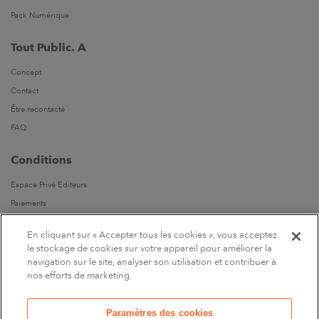
Pack Numérique
Tout Public. A
Concept
Contact
Être recontacté
FAQ
Conditions
Espace Privé Editeurs
Paiements
Livraisons
En cliquant sur « Accepter tous les cookies », vous acceptez
Parrainages
le stockage de cookies sur votre appareil pour améliorer la
navigation sur le site, analyser son utilisation et contribuer à
Suivez-nous
nos efforts de marketing.
Sur Facebook
Paramètres des cookies