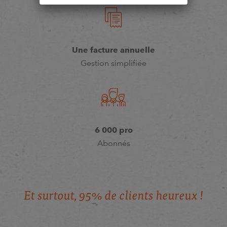
Une facture annuelle
Gestion simplifiée
6 000 pro
Abonnés
E
t
s
u
r
t
o
u
t
,
9
5
%
d
e
c
l
i
e
n
t
s
h
e
u
r
e
u
x
!