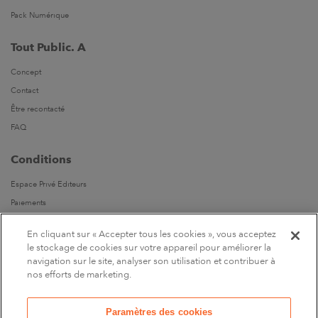
Pack Numérique
Tout Public. A
Concept
Contact
Être recontacté
FAQ
Conditions
Espace Privé Editeurs
Paiements
Livraisons
En cliquant sur « Accepter tous les cookies », vous acceptez
Parrainages
le stockage de cookies sur votre appareil pour améliorer la
navigation sur le site, analyser son utilisation et contribuer à
Suivez-nous
nos efforts de marketing.
Sur Facebook
Paramètres des cookies