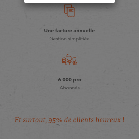
Une facture annuelle
Gestion simplifiée
6 000 pro
Abonnés
E
t
s
u
r
t
o
u
t
,
9
5
%
d
e
c
l
i
e
n
t
s
h
e
u
r
e
u
x
!