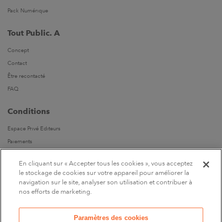
Pack Numérique
Tout Public. A
Concept
Contact
Être recontacté
FAQ
Conditions
Espace Privé Editeurs
Paiements
Livraisons
En cliquant sur « Accepter tous les cookies », vous acceptez
Parrainages
le stockage de cookies sur votre appareil pour améliorer la
navigation sur le site, analyser son utilisation et contribuer à
Suivez-nous
nos efforts de marketing.
Sur Facebook
Paramètres des cookies