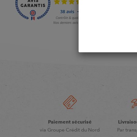
Paiement sécurisé
Livraiso
via Groupe Crédit du Nord
Par trans