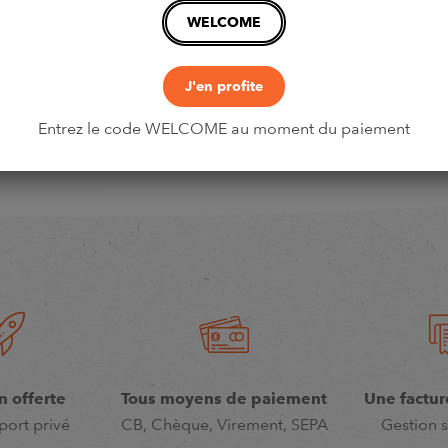
WELCOME
J'en profite
Entrez le code WELCOME au moment du paiement
n offerte
Tous moyens de paiement
Une factur
port privé
CB, Chèque, Virement, SEPA
Gestion s