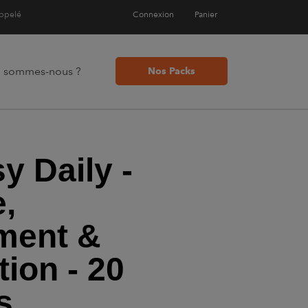
appelé
Connexion
Panier
i sommes-nous ?
Nos Packs
y Daily -
e,
ment &
ion - 20
s