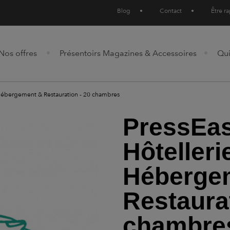
Blog
•
Contact
•
Être r
Nos offres
Présentoirs Magazines & Accessoires
Qu
, Hébergement & Restauration - 20 chambres
PressEas
Hôtelleri
Héberge
Restaurat
chambre