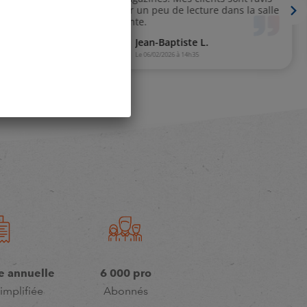
e annuelle
6 000 pro
implifiée
Abonnés