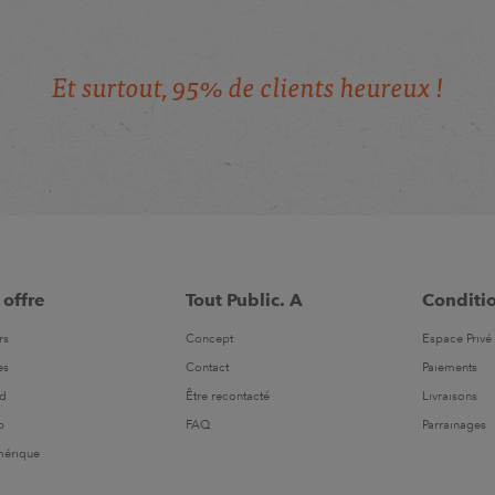
E
t
s
u
r
t
o
u
t
,
9
5
%
d
e
c
l
i
e
n
t
s
h
e
u
r
e
u
x
!
 offre
Tout Public. A
Conditi
rs
Concept
Espace Privé 
es
Contact
Paiements
ld
Être recontacté
Livraisons
b
FAQ
Parrainages
mérique