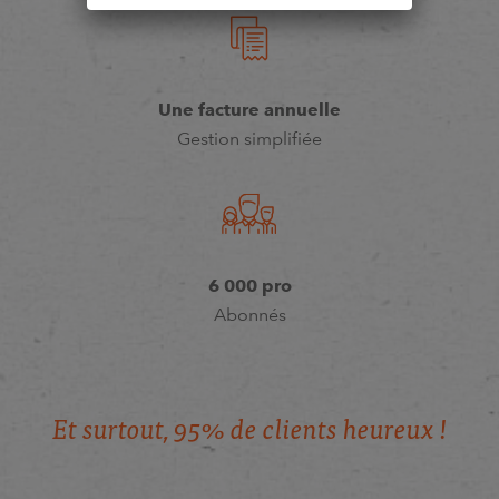
Une facture annuelle
Gestion simplifiée
6 000 pro
Abonnés
E
t
s
u
r
t
o
u
t
,
9
5
%
d
e
c
l
i
e
n
t
s
h
e
u
r
e
u
x
!