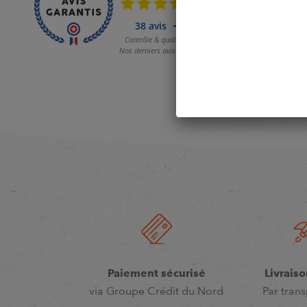
Paiement sécurisé
Livraiso
via Groupe Crédit du Nord
Par trans