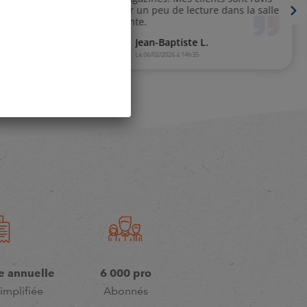
e annuelle
6 000 pro
implifiée
Abonnés