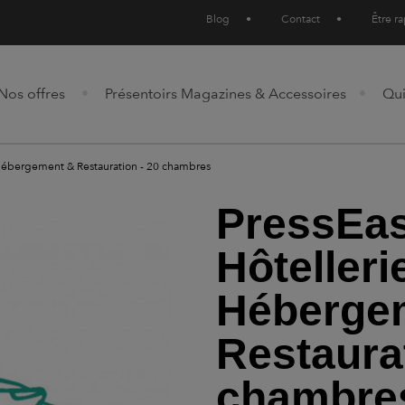
Blog
•
Contact
•
Être r
Nos offres
Présentoirs Magazines & Accessoires
Qu
, Hébergement & Restauration - 20 chambres
PressEas
Hôtelleri
Héberge
Restaurat
chambre