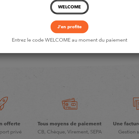
WELCOME
J'en profite
Entrez le code WELCOME au moment du paiement
n offerte
Tous moyens de paiement
Une factur
port privé
CB, Chèque, Virement, SEPA
Gestion s