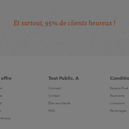
E
t
s
u
r
t
o
u
t
,
9
5
%
d
e
c
l
i
e
n
t
s
h
e
u
r
e
u
x
!
 offre
Tout Public. A
Conditi
rs
Concept
Espace Privé 
es
Contact
Paiements
ld
Être recontacté
Livraisons
b
FAQ
Parrainages
mérique