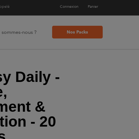
appelé
Connexion
Panier
i sommes-nous ?
Nos Packs
y Daily -
e,
ment &
ion - 20
s