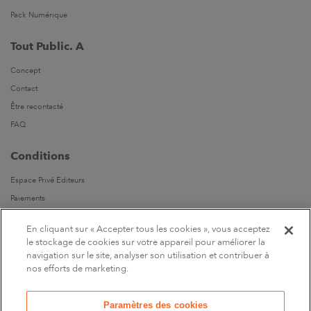
Pack Numérique
Tout Public. A
Concept
Contact
Être recontacté
FAQ
Conditions
Espace Privé Editeurs
Paiements
Livraisons
En cliquant sur « Accepter tous les cookies », vous acceptez
Parrainages
le stockage de cookies sur votre appareil pour améliorer la
navigation sur le site, analyser son utilisation et contribuer à
Suivez-nous
nos efforts de marketing.
Sur Facebook
Paramètres des cookies