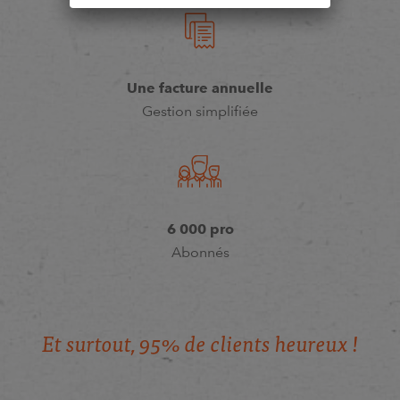
Une facture annuelle
Gestion simplifiée
6 000 pro
Abonnés
E
t
s
u
r
t
o
u
t
,
9
5
%
d
e
c
l
i
e
n
t
s
h
e
u
r
e
u
x
!