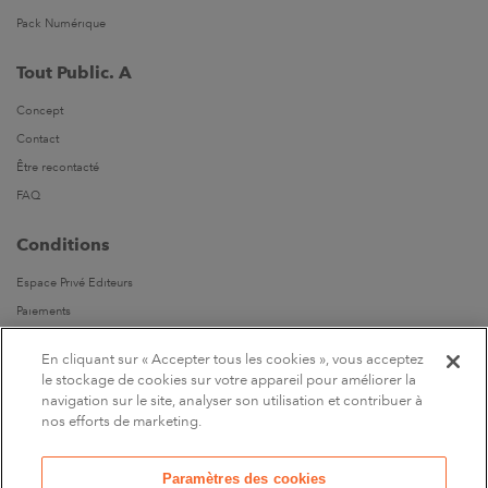
Pack Numérique
Tout Public. A
Concept
Contact
Être recontacté
FAQ
Conditions
Espace Privé Editeurs
Paiements
Livraisons
En cliquant sur « Accepter tous les cookies », vous acceptez
Parrainages
le stockage de cookies sur votre appareil pour améliorer la
navigation sur le site, analyser son utilisation et contribuer à
Suivez-nous
nos efforts de marketing.
Sur Facebook
Paramètres des cookies