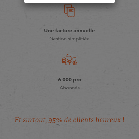
Une facture annuelle
Gestion simplifiée
6 000 pro
Abonnés
E
t
s
u
r
t
o
u
t
,
9
5
%
d
e
c
l
i
e
n
t
s
h
e
u
r
e
u
x
!