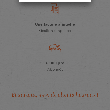
Une facture annuelle
Gestion simplifiée
6 000 pro
Abonnés
E
t
s
u
r
t
o
u
t
,
9
5
%
d
e
c
l
i
e
n
t
s
h
e
u
r
e
u
x
!