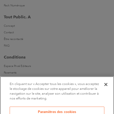
Pack Numérique
Tout Public. A
Concept
Contact
Être recontacté
FAQ
Conditions
Espace Privé Editeurs
Paiements
Livraisons
En cliquant sur « Accepter tous les cookies », vous acceptez
Parrainages
le stockage de cookies sur votre appareil pour améliorer la
navigation sur le site, analyser son utilisation et contribuer à
Suivez-nous
nos efforts de marketing.
Sur Facebook
Paramètres des cookies