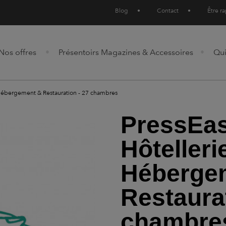
Blog
•
Contact
•
Être r
Nos offres
Présentoirs Magazines & Accessoires
Qu
, Hébergement & Restauration - 27 chambres
PressEas
Hôtelleri
Héberge
Restaurat
chambre