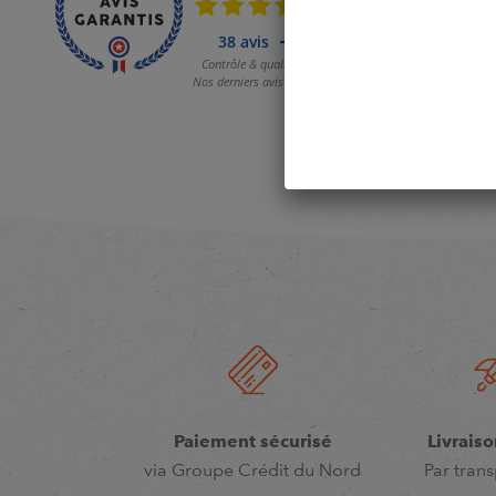
Paiement sécurisé
Livraiso
via Groupe Crédit du Nord
Par trans