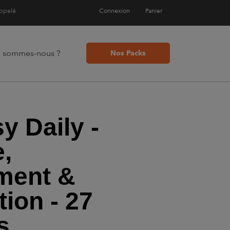
appelé
Connexion
Panier
i sommes-nous ?
Nos Packs
y Daily -
e,
ment &
ion - 27
s