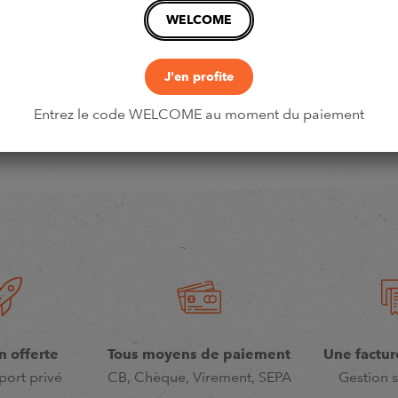
WELCOME
J'en profite
Entrez le code WELCOME au moment du paiement
n offerte
Tous moyens de paiement
Une factur
port privé
CB, Chèque, Virement, SEPA
Gestion s