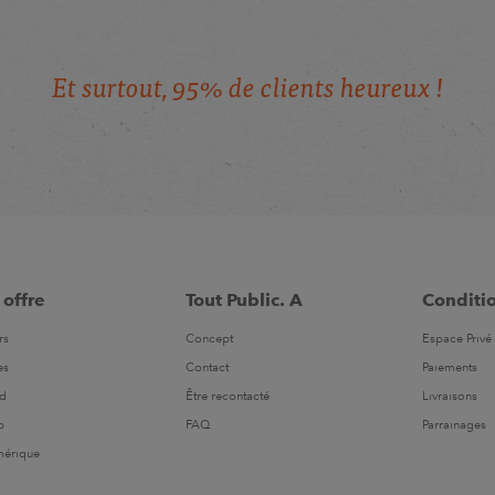
E
t
s
u
r
t
o
u
t
,
9
5
%
d
e
c
l
i
e
n
t
s
h
e
u
r
e
u
x
!
 offre
Tout Public. A
Conditi
rs
Concept
Espace Privé 
es
Contact
Paiements
ld
Être recontacté
Livraisons
b
FAQ
Parrainages
mérique