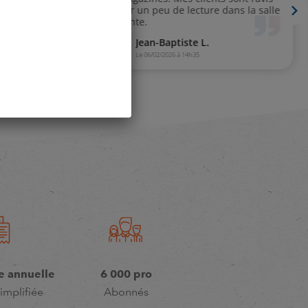
e annuelle
6 000 pro
implifiée
Abonnés