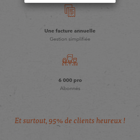
Une facture annuelle
Gestion simplifiée
6 000 pro
Abonnés
E
t
s
u
r
t
o
u
t
,
9
5
%
d
e
c
l
i
e
n
t
s
h
e
u
r
e
u
x
!