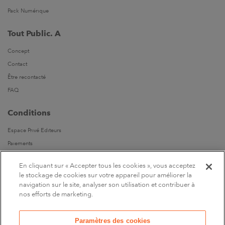
Pack Numérique
Tout Public. A
Concept
Contact
Être recontacté
FAQ
Conditions
Espace Privé Editeurs
Paiements
Livraisons
En cliquant sur « Accepter tous les cookies », vous acceptez
Parrainages
le stockage de cookies sur votre appareil pour améliorer la
navigation sur le site, analyser son utilisation et contribuer à
Suivez-nous
nos efforts de marketing.
Sur Facebook
Paramètres des cookies