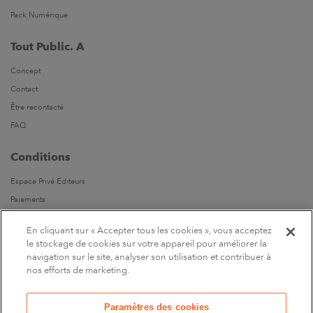
Pack Numérique
Tout Public. A
Concept
Contact
Être recontacté
FAQ
Conditions
Espace Privé Editeurs
Paiements
Livraisons
En cliquant sur « Accepter tous les cookies », vous acceptez
Parrainages
le stockage de cookies sur votre appareil pour améliorer la
navigation sur le site, analyser son utilisation et contribuer à
Suivez-nous
nos efforts de marketing.
Sur Facebook
Paramètres des cookies