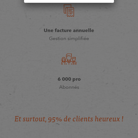
Une facture annuelle
Gestion simplifiée
6 000 pro
Abonnés
E
t
s
u
r
t
o
u
t
,
9
5
%
d
e
c
l
i
e
n
t
s
h
e
u
r
e
u
x
!