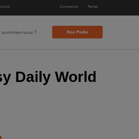
appelé
Connexion
Panier
i sommes-nous ?
Nos Packs
y Daily World