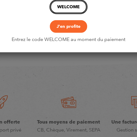
WELCOME
J'en profite
Entrez le code WELCOME au moment du paiement
n offerte
Tous moyens de paiement
Une factur
port privé
CB, Chèque, Virement, SEPA
Gestion s