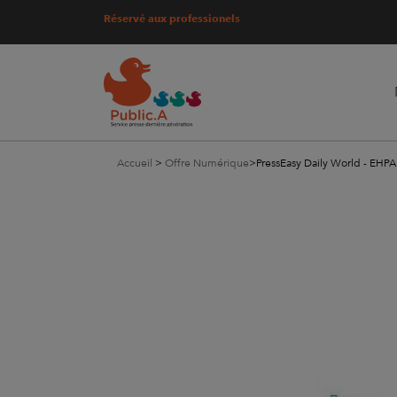
Réservé aux professionels
Accueil
>
Offre Numérique
>
PressEasy Daily World - EHP