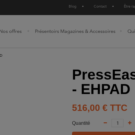
Blog
•
Contact
•
Être r
Nos offres
Présentoirs Magazines & Accessoires
Qu
AD
PressEas
- EHPAD
516,00 €
TTC
Quantité