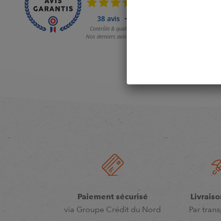
Paiement sécurisé
Livraiso
via Groupe Crédit du Nord
Par trans