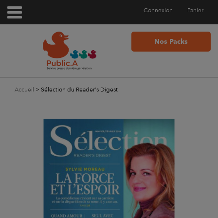
Connexion
Panier
Nos Packs
Accueil
>
Sélection du Reader's Digest