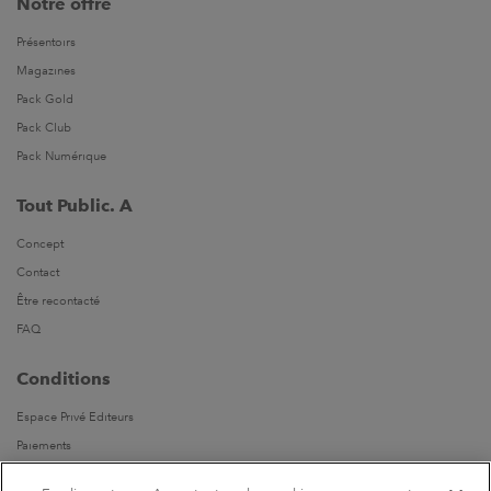
Notre offre
Présentoirs
Magazines
Pack Gold
Pack Club
Pack Numérique
Tout Public. A
Concept
Contact
Être recontacté
FAQ
Conditions
Espace Privé Editeurs
Paiements
Livraisons