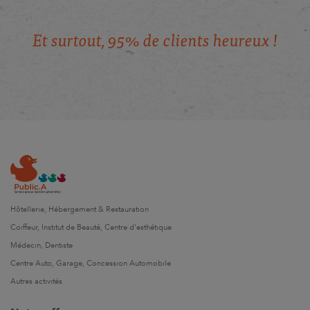
E
t
s
u
r
t
o
u
t
,
9
5
%
d
e
c
l
i
e
n
t
s
h
e
u
r
e
u
x
!
Hôtellerie, Hébergement & Restauration
Coiffeur, Institut de Beauté, Centre d'esthétique
Médecin, Dentiste
Centre Auto, Garage, Concession Automobile
Autres activités