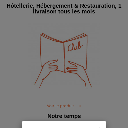
Hôtellerie, Hébergement & Restauration, 1
livraison tous les mois
Voir le produit
>
Notre temps