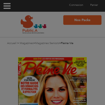
Connexion
Panier
Nos Packs
Accueil
>
Magazines
>
Magazines Seniors
>
Pleine Vie