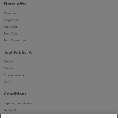
Notre offre
Présentoirs
Magazines
Pack Gold
Pack Club
Pack Numérique
Tout Public. A
Concept
Contact
Être recontacté
FAQ
Conditions
Espace Privé Editeurs
Paiements
Livraisons