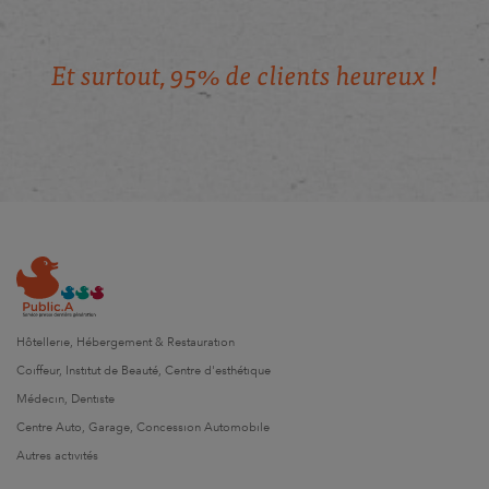
E
t
s
u
r
t
o
u
t
,
9
5
%
d
e
c
l
i
e
n
t
s
h
e
u
r
e
u
x
!
Hôtellerie, Hébergement & Restauration
Coiffeur, Institut de Beauté, Centre d'esthétique
Médecin, Dentiste
Centre Auto, Garage, Concession Automobile
Autres activités