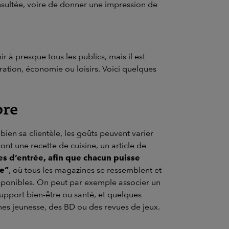
onsultée, voire de donner une impression de
 à presque tous les publics, mais il est
oration, économie ou loisirs. Voici quelques
bre
ien sa clientèle, les goûts peuvent varier
ont une recette de cuisine, un article de
es d’entrée, afin que chacun puisse
ée”
, où tous les magazines se ressemblent et
isponibles. On peut par exemple associer un
upport bien-être ou santé, et quelques
zines jeunesse, des BD ou des revues de jeux.