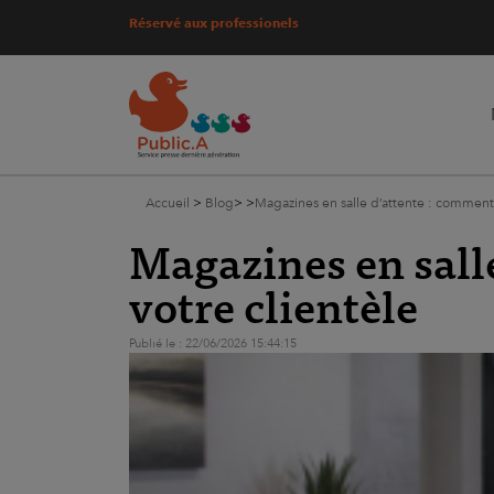
Réservé aux professionels
Accueil
>
Blog
>
>
Magazines en salle d’attente : comment b
Magazines en salle
votre clientèle
Publié le : 22/06/2026 15:44:15