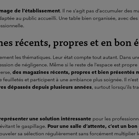
image de l’établissement
. Il ne s’agit pas d’accumuler des 
aptée au public accueilli. Une table bien organisée, avec des ti
ssionnelle.
es récents, propres et en bon é
ment les thématiques. Leur état compte tout autant. Dans une 
sion de négligence. Même si le reste de l’espace est propre et
verse,
des magazines récents, propres et bien présentés m
re feuilletés et participent à une ambiance plus soignée. Il n’
itres dépassés depuis plusieurs années
, surtout lorsqu’ils t
représenter une solution intéressante
pour les professionne
évitant le gaspillage.
Pour une salle d’attente, c’est un bo
nouveler sa sélection régulièrement sans forcément multiplier