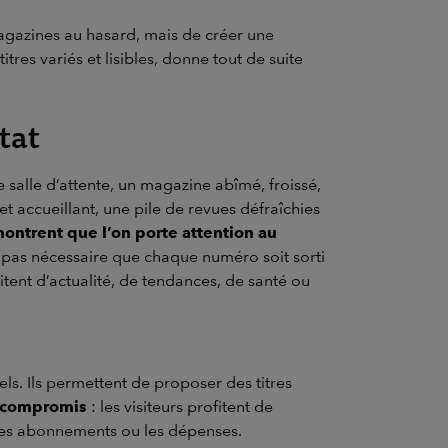
magazines au hasard, mais de créer une
tres variés et lisibles, donne tout de suite
tat
salle d’attente, un magazine abîmé, froissé,
 accueillant, une pile de revues défraîchies
ontrent que l’on porte attention au
est pas nécessaire que chaque numéro soit sorti
raitent d’actualité, de tendances, de santé ou
ls. Ils permettent de proposer des titres
n compromis
: les visiteurs profitent de
 les abonnements ou les dépenses.