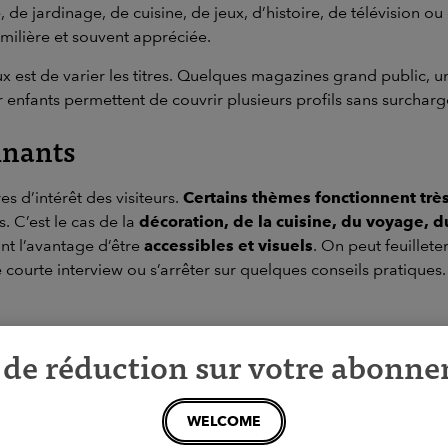
 de jardinage, de cuisine, de jeux, d’histoire, de télévision ou
amilière et souvent appréciée.
ux est de varier les titres. Quelques magazines grand public, un
 enfants permettent de couvrir plusieurs profils sans surcharg
inants
es d’intérêt des visiteurs.
Certains thèmes fonctionnent très
. C’est le cas de la
décoration, de la cuisine, du voyage, d
ont l’avantage d’être
accessibles et visuels
. On peut feuillet
courte interview ou s’arrêter sur quelques conseils pratiques. 
de réduction sur votre abonn
antes selon le profil de la clientèle
: sport, automobile, loi
ant beaucoup de jeunes parents pourra intégrer des titres auto
pourra proposer davantage de magazines d’actualité, de sociét
WELCOME