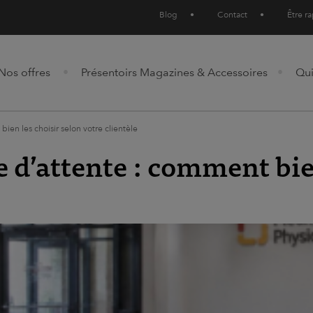
Blog
•
Contact
•
Être r
Nos offres
Présentoirs Magazines & Accessoires
Qu
ien les choisir selon votre clientèle
 d’attente : comment bie