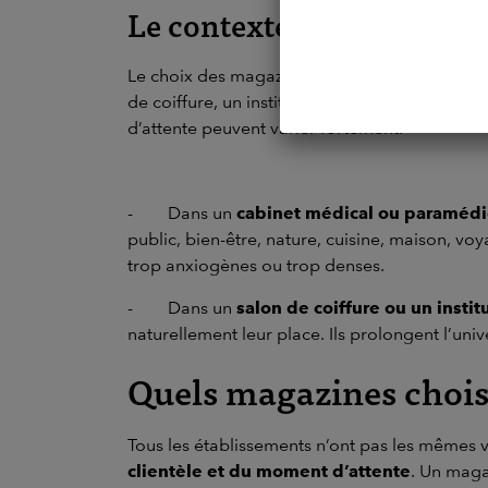
Le contexte de visite
Le choix des magazines
dépend aussi beauc
de coiffure, un institut de beauté ou une étud
d’attente peuvent varier fortement.
-
Dans un
cabinet médical ou paramédi
public, bien-être, nature, cuisine, maison, vo
trop anxiogènes ou trop denses.
-
Dans un
salon de coiffure ou un insti
naturellement leur place. Ils prolongent l’unive
Quels magazines choisi
Tous les établissements n’ont pas les mêmes 
clientèle et du moment d’attente
. Un mag