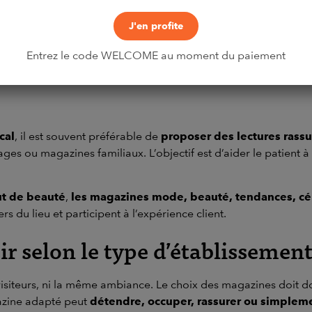
J'en profite
oup du lieu dans lequel ils sont proposés
. Une personne q
Entrez le code WELCOME au moment du paiement
e notariale n’est
pas forcément dans le même état d’esprit.
cal
, il est souvent préférable de
proposer des lectures rassu
yages ou magazines familiaux. L’objectif est d’aider le patient
tut de beauté
,
les magazines mode, beauté, tendances, célé
rs du lieu et participent à l’expérience client.
r selon le type d’établissement
visiteurs, ni la même ambiance. Le choix des magazines doit 
azine adapté peut
détendre, occuper, rassurer ou simpleme