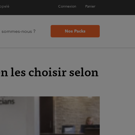
appelé
Connexion
Panier
i sommes-nous ?
Nos Packs
n les choisir selon