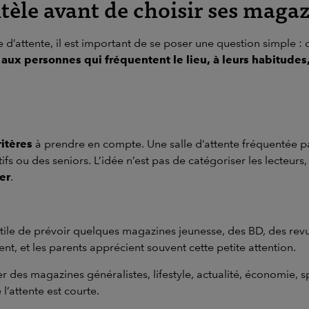
ntèle avant de choisir ses maga
d’attente, il est important de se poser une question simple : q
aux personnes qui fréquentent le lieu, à leurs habitudes, 
ritères
à prendre en compte. Une salle d’attente fréquentée p
ifs ou des seniors. L’idée n’est pas de catégoriser les lecteurs
er
.
re utile de prévoir quelques magazines jeunesse, des BD, des re
nt, et les parents apprécient souvent cette petite attention.
ier des magazines généralistes, lifestyle, actualité, économie,
l’attente est courte.