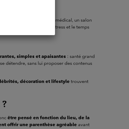
ui attend dans un cabinet médical, un salon
L’ambiance, le niveau de stress et le temps
rantes, simples et apaisantes
: santé grand
 à se détendre, sans lui proposer des contenus
brités, décoration et lifestyle
trouvent
 ?
donc
être pensé en fonction du lieu, de la
nt offrir une parenthèse agréable
avant