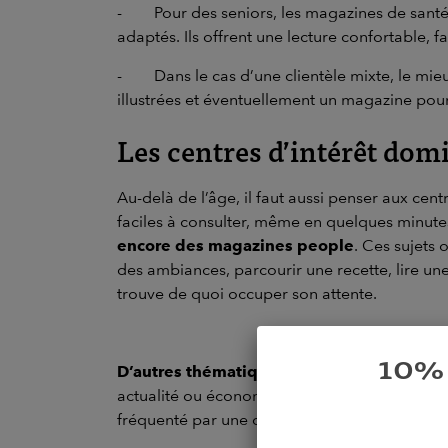
-
Pour des seniors, les magazines de santé,
adaptés. Ils offrent une lecture confortable, f
-
Dans le cas d’une clientèle mixte, le mie
illustrées et éventuellement un magazine pour
Les centres d’intérêt dom
Au-delà de l’âge, il faut aussi penser aux centr
faciles à consulter, même en quelques minutes
encore des magazines people
. Ces sujets 
des ambiances, parcourir une recette, lire une 
trouve de quoi occuper son attente.
10% 
D’autres thématiques peuvent être intéress
actualité ou économie. Un établissement recev
fréquenté par une clientèle professionnelle 