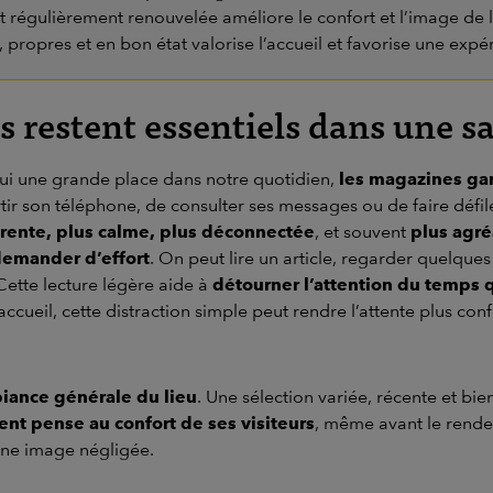
t régulièrement renouvelée améliore le confort et l’image de l
 propres et en bon état valorise l’accueil et favorise une expé
restent essentiels dans une sal
ui une grande place dans notre quotidien,
les magazines gar
rtir son téléphone, de consulter ses messages ou de faire défi
rente, plus calme, plus déconnectée
, et souvent
plus agr
demander d’effort
. On peut lire un article, regarder quelques
Cette lecture légère aide à
détourner l’attention du temps 
’accueil, cette distraction simple peut rendre l’attente plus con
iance générale du lieu
. Une sélection variée, récente et b
nt pense au confort de ses visiteurs
, même avant le rendez
ne image négligée.