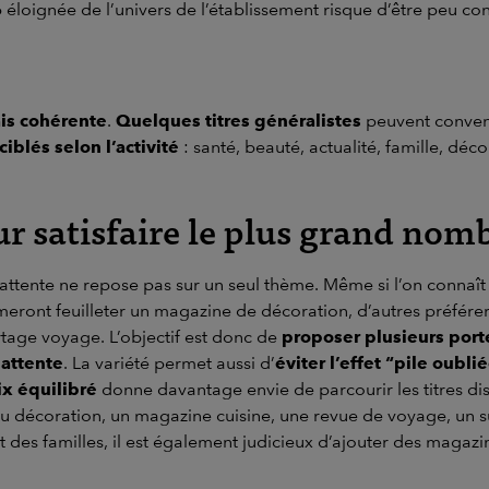
op éloignée de l’univers de l’établissement risque d’être peu c
ais cohérente
.
Quelques titres généralistes
peuvent convenir
iblés selon l’activité
: santé, beauté, actualité, famille, déc
ur satisfaire le plus grand nom
ttente ne repose pas sur un seul thème. Même si l’on connaît b
imeront feuilleter un magazine de décoration, d’autres préférer
rtage voyage. L’objectif est donc de
proposer plusieurs port
 attente
. La variété permet aussi d’
éviter l’effet “pile oubli
ix équilibré
donne davantage envie de parcourir les titres d
ou décoration, un magazine cuisine, une revue de voyage, un s
çoit des familles, il est également judicieux d’ajouter des maga