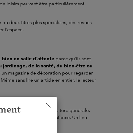
 de loisirs peuvent être particulièrement
 ou deux titres plus spécialisés, des revues
er l’espace.
 bien en salle d’attente
parce qu’ils sont
u jardinage, de la santé, du bien-être ou
er un magazine de décoration pour regarder
Même sans lire un article en entier, le lecteur
ement
sirs créatifs, parentalité, culture générale,
ur de la famille et de l’enfance. Un lieu
é ou de business.