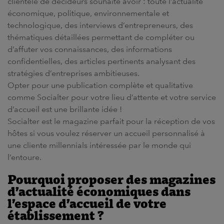
clientèle de décideurs souhaite avoir : toute
l’actualité
économique, politique, environnementale et
technologique, des
interviews
d’entrepreneurs, des
thématiques
détaillées permettant de compléter ou
d’affuter vos connaissances, des
informations
confidentielles, des
articles
pertinents analysant des
stratégies d’entreprises ambitieuses.
Opter pour une
publication
complète et qualitative
comme Socialter pour votre
lieu d’attente
et votre
service
d’accueil
est une brillante idée !
Socialter est le
magazine
parfait pour la
réception
de vos
hôtes
si vous voulez réserver un
accueil
personnalisé
à
une cliente millennials intéressée par le monde qui
l’entoure.
Pourquoi proposer des
magazines
d’actualité économiques dans
l’
espace d’accueil
de votre
établissement ?