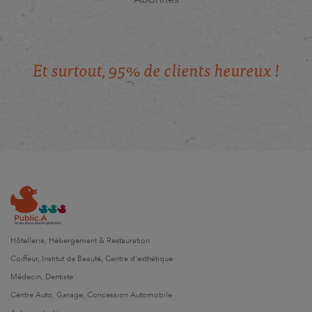
E
t
s
u
r
t
o
u
t
,
9
5
%
d
e
c
l
i
e
n
t
s
h
e
u
r
e
u
x
!
Hôtellerie, Hébergement & Restauration
Coiffeur, Institut de Beauté, Centre d'esthétique
Médecin, Dentiste
Centre Auto, Garage, Concession Automobile