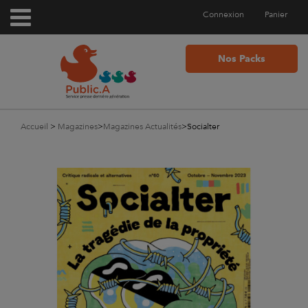
Connexion
Panier
Nos Packs
Accueil
>
Magazines
>
Magazines Actualités
>
Socialter