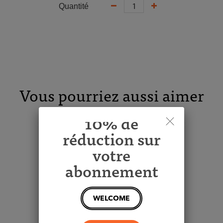
Quantité
Vous pourriez aussi aimer
10% de
Produits similaires
réduction sur
votre
abonnement
Challenges
WELCOME