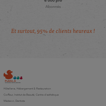
6 000 pro
Abonnés
E
t
s
u
r
t
o
u
t
,
9
5
%
d
e
c
l
i
e
n
t
s
h
e
u
r
e
u
x
!
Hôtellerie, Hébergement & Restauration
Coiffeur, Institut de Beauté, Centre d'esthétique
Médecin, Dentiste