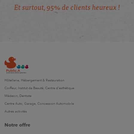
E
t
s
u
r
t
o
u
t
,
9
5
%
d
e
c
l
i
e
n
t
s
h
e
u
r
e
u
x
!
Hôtellerie, Hébergement & Restauration
Coiffeur, Institut de Beauté, Centre d'esthétique
Médecin, Dentiste
Centre Auto, Garage, Concession Automobile
Autres activités
Notre offre