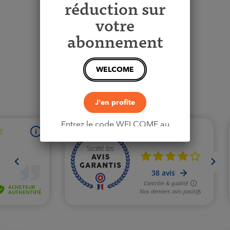
réduction sur
votre
abonnement
WELCOME
Voir le produit
>
J'en profite
Entrez le code WELCOME au
moment du paiement