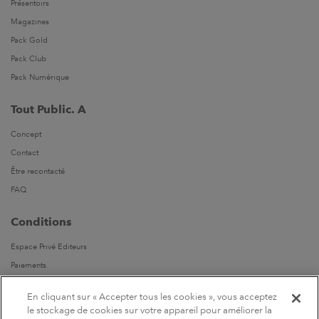
Présentoirs
Magazines
Pack Gold
Pack Club
Pack Numérique
Tout Public. A
Concept
Contact
Être recontacté
FAQ
Conditions
Espace Privé Editeurs
Paiements
Livraisons
En cliquant sur « Accepter tous les cookies », vous acceptez
Parrainages
le stockage de cookies sur votre appareil pour améliorer la