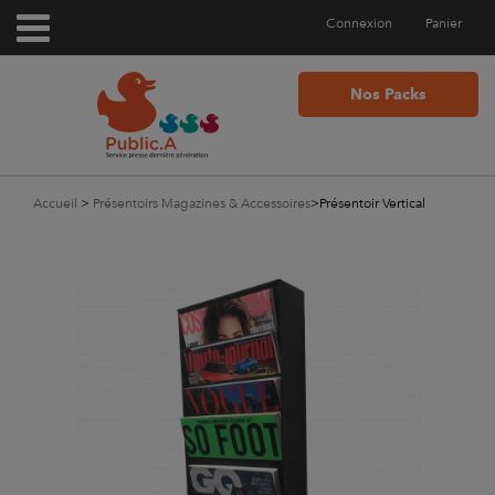
Connexion
Panier
Nos Packs
Accueil
>
Présentoirs Magazines & Accessoires
>
Présentoir Vertical