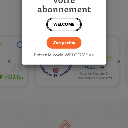
votre
abonnement
Voir le produit
>
WELCOME
J'en profite
Entrez le code WELCOME au
moment du paiement