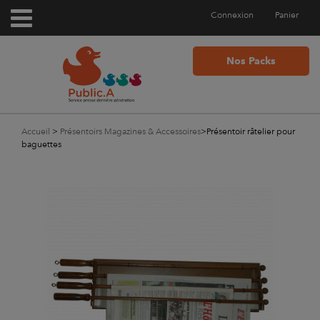
Connexion
Panier
Nos Packs
Accueil
>
Présentoirs Magazines & Accessoires
>
Présentoir râtelier pour
baguettes