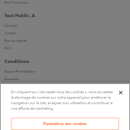
Pack Numérique
Tout Public. A
Concept
Contact
Être recontacté
FAQ
Conditions
Espace Privé Editeurs
Paiements
Livraisons
En cliquant sur « Accepter tous les cookies », vous acceptez
Parrainages
le stockage de cookies sur votre appareil pour améliorer la
navigation sur le site, analyser son utilisation et contribuer à
Suivez-nous
nos efforts de marketing.
Sur Facebook
Paramètres des cookies
Marchand approuvé par la Société des Avis Garantis,
cliquez ici