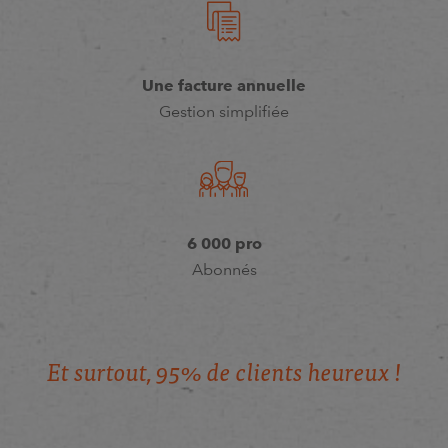
Une facture annuelle
Gestion simplifiée
6 000 pro
Abonnés
E
t
s
u
r
t
o
u
t
,
9
5
%
d
e
c
l
i
e
n
t
s
h
e
u
r
e
u
x
!