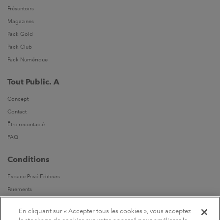
Présentoirs
Magazines
Pack Gold
Pack Club
Pack Numérique
Tout Public. A
Concept
Contact
Être recontacté
FAQ
Conditions
Espace Privé Editeurs
Paiements
Livraisons
En cliquant sur « Accepter tous les cookies », vous acceptez
Parrainages