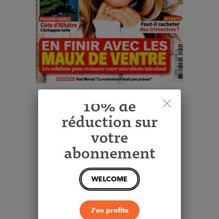
10% de
Voir le produit
réduction sur
votre
1 x Gourmand
abonnement
WELCOME
J'en profite