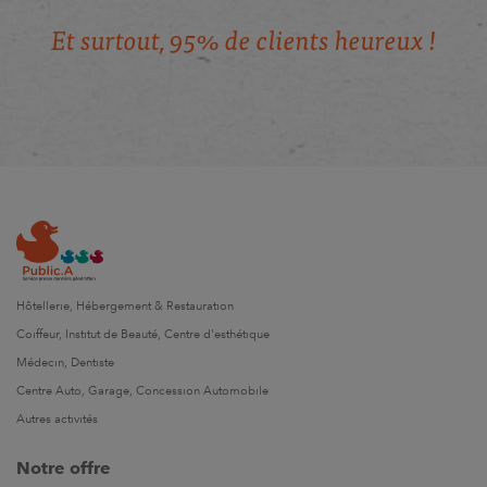
E
t
s
u
r
t
o
u
t
,
9
5
%
d
e
c
l
i
e
n
t
s
h
e
u
r
e
u
x
!
Hôtellerie, Hébergement & Restauration
Coiffeur, Institut de Beauté, Centre d'esthétique
Médecin, Dentiste
Centre Auto, Garage, Concession Automobile
Autres activités
Notre offre