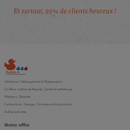
E
t
s
u
r
t
o
u
t
,
9
5
%
d
e
c
l
i
e
n
t
s
h
e
u
r
e
u
x
!
Hôtellerie, Hébergement & Restauration
Coiffeur, Institut de Beauté, Centre d'esthétique
Médecin, Dentiste
Centre Auto, Garage, Concession Automobile
Autres activités
Notre offre